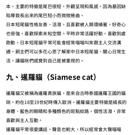
本，主要的特徵是尾巴很短，外觀呈現和風感。因為基因缺
陷導致長出來的尾巴短小而微微捲曲。
日本短尾貓性格友善、活潑，且喜歡被人類環繞著，好奇心
也很強，喜歡探索未知空間。平時非常活躍好動，喜歡到處
跑動。日本短尾貓平常可能會經常喵喵叫來跟主人交流溝
通，飼主們可以多花心思了解家中日本短尾貓、關心日常生
活，讓貓咪們感覺到自己是被重視的。
九、暹羅貓（Siamese cat）
暹羅貓又被稱為暹羅貴族貓，是來自古時泰國暹羅王國的貓
咪，約在18至19世紀時傳入歐洲。暹羅貓主要特徵是細長的
身體、藍色的眼睛和多種顏色的斑點紋路，個性活潑，非常
喜歡與主人互動。
暹羅貓平常很愛講話，聲音也較大，所以經常會大聲喵喵