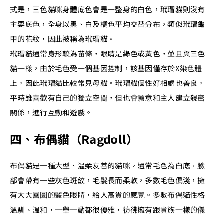
式是，三色貓咪身體底色會是一整身的白色，玳瑁貓則沒有
主要底色，全身以黑、白及橘色平均交替分布，類似玳瑁龜
甲的花紋，因此被稱為玳瑁貓。
玳瑁貓通常身形較為苗條，眼睛是綠色或黃色，並且與三色
貓一樣，由於毛色受一個基因控制，該基因僅存於X染色體
上，因此玳瑁貓比較常見母貓。玳瑁貓個性好相處也善良，
平時雖喜歡有自己的獨立空間，但也會願意和主人建立親密
關係，進行互動和遊戲。
四、布偶貓（Ragdoll）
布偶貓是一種大型、溫柔友善的貓咪，通常毛色為白底，臉
部會帶有一些灰色斑紋，毛髮長而柔軟，多數毛色偏淺，擁
有大大圓圓的藍色眼睛，給人高貴的感覺。多數布偶貓性格
溫馴、溫和，一舉一動都很優雅，彷彿擁有跟貴族一樣的儀