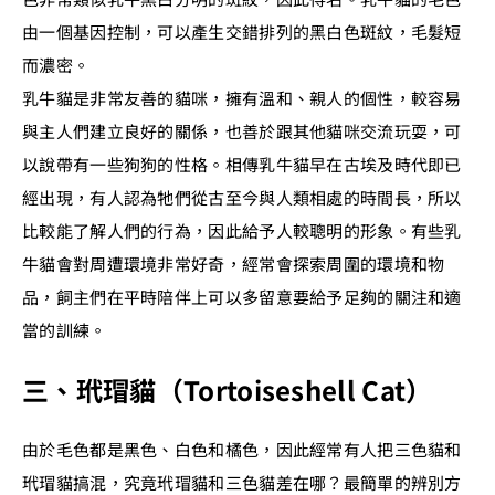
由一個基因控制，可以產生交錯排列的黑白色斑紋，毛髮短
而濃密。
乳牛貓是非常友善的貓咪，擁有溫和、親人的個性，較容易
與主人們建立良好的關係，也善於跟其他貓咪交流玩耍，可
以說帶有一些狗狗的性格。相傳乳牛貓早在古埃及時代即已
經出現，有人認為牠們從古至今與人類相處的時間長，所以
比較能了解人們的行為，因此給予人較聰明的形象。有些乳
牛貓會對周遭環境非常好奇，經常會探索周圍的環境和物
品，飼主們在平時陪伴上可以多留意要給予足夠的關注和適
當的訓練。
三、玳瑁貓（Tortoiseshell Cat）
由於毛色都是黑色、白色和橘色，因此經常有人把三色貓和
玳瑁貓搞混，究竟玳瑁貓和三色貓差在哪？最簡單的辨別方