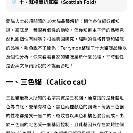
十、蘇格蘭折耳貓（Scottish Fold）
愛貓人士必須閱讀的10大貓品種解析！相信各位貓奴都知
道，貓咪是一種很有個性的動物，但你知道主子們的品種竟
然也跟個性有關嗎？根據美國研究，貓咪的性格其實和貓咪
的品種、毛色脫不了關係！Terrymon整理了十大貓咪品種以
及個性分析，快來看看自家的貓咪屬於什麼品種，平時個性
是否與文章內所說的不謀而合吧！
一、三色貓（Calico cat）
三色貓最為人所知的名字其實是三花貓，通常指的是身體毛
色為白底，並帶有橘色、黑色兩種顏色的貓咪。每隻三色貓
的性格都是獨一無二的，斑紋會以黑色和橘色混合而成。由
於三色貓的毛色受一個基因控制，且此基因只存在於雌性個