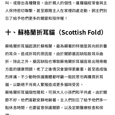
叫，或發出各種聲音。由於親人的個性，暹羅貓經常會與主
人保持密切聯繫，甚至跟隨主人在家裡四處走動，飼主們別
忘了給予他們更多的關愛和陪伴喔！
十、蘇格蘭折耳貓（Scottish Fold）
蘇格蘭折耳貓起源於蘇格蘭，最為顯著的特徵是其向前折疊
的耳朵，造成折耳的原因是，由於關節基因缺陷致耳朵曲
折，除此之外，基因缺陷也導致蘇格蘭折耳貓容易出現骨骼
方面的健康問題，老了之後情況會變得更嚴重，甚至造成強
烈疼痛，不少動物保護團體都呼籲一般民眾勿再購買折耳
貓，以斷絕不肖商人繁殖造成更多貓咪受苦。
蘇格蘭折耳貓個性隨和，可與大人小孩們和平共處。由於關
節不好，他們喜歡安靜地躺著，主人們別忘了給予他們多一
點休息時間，也要留意保護關節，以及定期醫療檢查和保