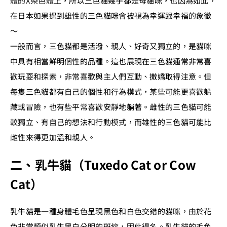
體的X染色體上，所以三色貓幾乎都是母貓咪，也因為如此，
在日本如果遇到雄性的三色貓咪會被視為幸運跟幸福的象徵
～
一般而言，三色貓都是活潑、親人、好奇又獨立的，是貓咪
中具有相當鮮明個性的品種。這也展現在三色貓通常非常喜
歡玩耍和探索，非常喜歡與主人們互動、撒嬌取得注意。但
每隻三色貓都有自己的個性和行為模式，某些可能更喜歡躲
藏或冒險，也有些平常喜歡安靜地躺著。雌性的三色貓可能
較獨立、有自己的想法和行動模式，而雄性的三色貓可能比
雌性來得更加溫和親人。
二、乳牛貓（Tuxedo Cat or Cow
Cat）
乳牛貓是一種身體毛色呈現黑色和白色交錯的貓咪，由於花
色非常類似乳牛黑白分明的斑紋，因此得名。乳牛貓的毛色