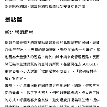
咪景點與貓咖，讓每個貓奴都能找到安身立命之處！
景點篇
新北 猴硐貓村
提到台灣最知名的貓景點莫過於位於北部瑞芳的猴硐，是被
CNN評選出、世界級的貓咪聖地，雖然在過去一夕爆紅，卻
也因為大量湧入的遊客，對於山城小鎮來說管理困難，反而
降低貓咪生活品質的消息時有所聞，甚至現在去GOOGLE，
更會發現不少人討論「猴硐貓村不要去 」、「猴硐貓村爭
議」等內容。
實際上，近年來猴硐在同時滿足在地居民、貓咪、遊客三方
面的需求上，做了不少努力，例如以新增標語、成立志工隊
的方式，呼籲遊客安全賞貓、避免過度打擾貓咪生活、提供
醫療服務，並且設立貓咪認養站，希望能讓人貓的距離更為