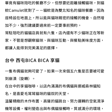
畢竟有貓咪陪吃的餐廳不少，但想要近距離接觸貓咪，到貓
欸Camulet就對了－－貓欸是為雙北知名的貓咪餐廳，因為
座椅設在地面上，所以能與貓咪親密的接觸的機會、自然增
加不少，強烈建議要過來前一定要事前預約。
常駐陪吃的貓貓店員就有六隻，店內還有不少貓咪正在等新
家，不管是想觀察貓咪、與貓咪互動、與餐點美味度方面，
都讓人能得到完美滿足的選擇。
台中 西屯BICA BICA 享貓
一隻布偶貓就夠可愛了，如果一次來個五六隻是否要被可愛
到崩潰（旋轉）。
在台中的享貓咖啡，以店內滿滿的布偶貓與挪威森林貓知
名，是喜愛毛茸茸貓咪的貓奴的天堂。
溫馨精緻的木作布置、高聳的貓跳台、努力運轉的空氣清淨
機等設備，權利營造出與布偶貓接觸時，質感滿分的環境，