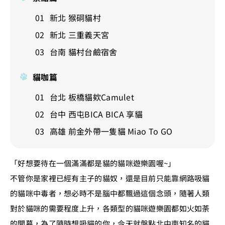
新北 猴硐貓村
新北 三重義天宮
台南 貓村台鹼宿舍
貓咖篇
台北 板橋貓欸Camulet
台中 西屯BICA BICA 享貓
高雄 前金外帶一隻貓 Miao To GO
「好想要待在一個滿滿都是貓的貓咪遊樂園喔~」
不管你是家裡已經有主子的貓奴，還是目前只能靠網路吸貓
的貓咪中毒者，想必時不是腦中都飄過這個念頭，隨著人類
對於貓咪的需要程度上升，各類型的貓咪遊樂園都如火如荼
的開幕，為了隨時想吸貓的你，今天就盤點北中南知名的貓