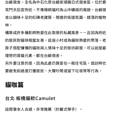
台鹼宿舍、全名為中石化原台鹼安順廠日式宿舍區，位於鹿
耳門天后宮附近，不像猴硐貓村為山中礦城的風貌，台鹼宿
舍以韻味十足的紅磚老建築、閒適的街道氛圍、錯落的植物
林，
構築成許多攝影師熱愛在此取景的私藏風景－－且因為附近
的居民對貓咪相當友善，這座小村成為貓咪熱愛的聚落。老
房子搭配慵懶的貓咪與人情味十足的街坊鄰居，可以說是最
理想的賞貓元素、都在台鹼宿舍。
另外要注意的是，因為此處仍算是在一般住宅區，造訪時也
要避免如過度打擾居民、大聲吵鬧或留下垃圾等等行為。
貓咖篇
台北 板橋貓欸Camulet
這間筆本人去過，非常推薦（妙麗式舉手）。