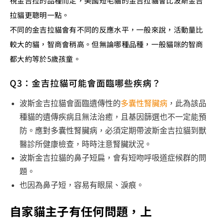
視金吉拉的品種而定，美國短毛貓的金吉拉貓會比波斯金吉
拉貓更聰明一點。
不同的金吉拉貓會有不同的反應水平，一般來說，活動量比
較大的貓，智商會稍高。但無論哪種品種，一般貓咪的智商
都大約等於5歲孩童。
Q3：金吉拉貓可能會面臨哪些疾病？
波斯金吉拉貓會面臨遺傳性的
多囊性腎臟病
，此為該品
種貓的遺傳疾病且無法治癒，且基因篩選也不一定能預
防。應對多囊性腎臟病，必須定期帶波斯金吉拉貓到獸
醫診所健康檢查，時時注意腎臟狀況。
波斯金吉拉貓的鼻子短扁，會有短吻呼吸道症候群的問
題。
也因為鼻子短，容易有眼屎、淚痕。
自家貓主子有任何問題，上