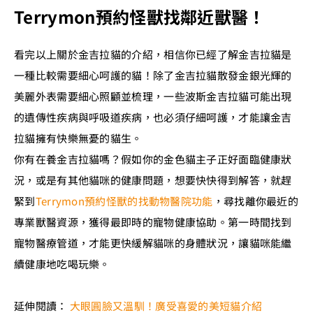
Terrymon預約怪獸找鄰近獸醫！
看完以上關於金吉拉貓的介紹，相信你已經了解金吉拉貓是
一種比較需要細心呵護的貓！除了金吉拉貓散發金銀光輝的
美麗外表需要細心照顧並梳理，一些波斯金吉拉貓可能出現
的遺傳性疾病與呼吸道疾病，也必須仔細呵護，才能讓金吉
拉貓擁有快樂無憂的貓生。
你有在養金吉拉貓嗎？假如你的金色貓主子正好面臨健康狀
況，或是有其他貓咪的健康問題，想要快快得到解答，就趕
緊到
Terrymon預約怪獸的找動物醫院功能
，尋找離你最近的
專業獸醫資源，獲得最即時的寵物健康協助。第一時間找到
寵物醫療管道，才能更快緩解貓咪的身體狀況，讓貓咪能繼
續健康地吃喝玩樂。
延伸閱讀：
大眼圓臉又溫馴！廣受喜愛的美短貓介紹