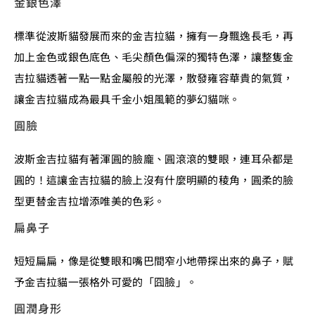
金銀色澤
標準從波斯貓發展而來的金吉拉貓，擁有一身飄逸長毛，再
加上金色或銀色底色、毛尖顏色偏深的獨特色澤，讓整隻金
吉拉貓透著一點一點金屬般的光澤，散發雍容華貴的氣質，
讓金吉拉貓成為最具千金小姐風範的夢幻貓咪。
圓臉
波斯金吉拉貓有著渾圓的臉龐、圓滾滾的雙眼，連耳朵都是
圓的！這讓金吉拉貓的臉上沒有什麼明顯的稜角，圓柔的臉
型更替金吉拉增添唯美的色彩。
扁鼻子
短短扁扁，像是從雙眼和嘴巴間窄小地帶探出來的鼻子，賦
予金吉拉貓一張格外可愛的「囧臉」。
圓潤身形