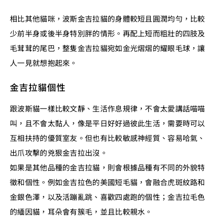
相比其他貓咪，波斯金吉拉貓的身體較短且圓潤均勻，比較
少前半身或後半身特別胖的情形。再配上短而粗壯的四肢及
毛茸茸的尾巴，整隻金吉拉貓宛如金光熠熠的耀眼毛球，讓
人一見就想抱起來。
金吉拉貓個性
跟波斯貓一樣比較文靜、生活作息規律，不會太愛講話喵喵
叫，且不會太黏人，像是平日好好過彼此生活，需要時可以
互相扶持的優質室友。但也有比較敏感神經質、容易哈氣、
出爪攻擊的兇狠金吉拉出沒。
如果是其他品種的金吉拉貓，則會根據品種有不同的外貌特
徵和個性。例如金吉拉色的美國短毛貓，會融合虎斑紋路和
金銀色澤，以及活蹦亂跳、喜歡四處跑的個性；金吉拉毛色
的緬因貓，耳朵會有簇毛，並且比較親水。