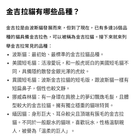
金吉拉貓有哪些品種？
金吉拉是由波斯貓發展而來，但到了現在，已有多達16個品
種的貓具備金吉拉色，可以被稱為金吉拉貓。接下來就來列
舉金吉拉常見的品種：
波斯貓：最初始、最標準的金吉拉貓品種。
美國短毛貓：活潑愛玩，和一般虎斑白的美國短毛貓不
同，具備隱約散發金銀光澤的虎紋。
異國短毛貓：波斯金吉拉貓的短毛版，跟波斯貓一樣有
短扁鼻子，個性也較文靜。
挪威森林貓：有一身環在肩膀上的夢幻飄逸毛髮，且體
型較大的金吉拉貓。擁有獨立穩重的貓咪特質。
緬因貓：身形巨大、耳朵較尖且頂端有簇毛的金吉拉
貓。不同於一般厭水的貓咪，喜歡玩水，性格溫馴親
人，被譽為「溫柔的巨人」。