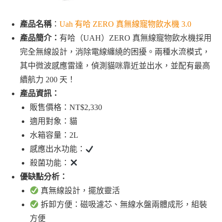
產品名稱
：
Uah 有哈 ZERO 真無線寵物飲水機 3.0
產品簡介：
有哈（UAH）ZERO 真無線寵物飲水機採用
完全無線設計，消除電線纏繞的困擾。兩種水流模式，
其中微波感應雷達，偵測貓咪靠近並出水，並配有最高
續航力 200 天！
產品資訊：
販售價格：NT$2,330
適用對象：貓
水箱容量：2L
感應出水功能：
殺菌功能：
優缺點分析：
真無線設計，擺放靈活
拆卸方便：磁吸濾芯、無線水盤兩體成形，組裝
方便