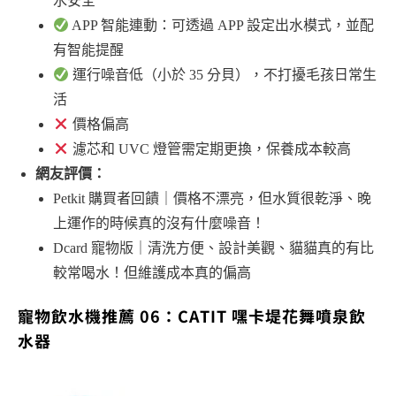
水安全
APP 智能連動：可透過 APP 設定出水模式，並配
有智能提醒
運行噪音低（小於 35 分貝），不打擾毛孩日常生
活
價格偏高
濾芯和 UVC 燈管需定期更換，保養成本較高
網友評價：
Petkit 購買者回饋｜價格不漂亮，但水質很乾淨、晚
上運作的時候真的沒有什麼噪音！
Dcard 寵物版｜清洗方便、設計美觀、貓貓真的有比
較常喝水！但維護成本真的偏高
寵物飲水機推薦 06：CATIT 嘿卡堤花舞噴泉飲
水器