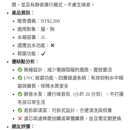
題，並且有靜音運行模式，不產生噪音。
產品資訊：
販售價格：NT$2,200
適用對象：貓、狗
水箱容量：2L
感應出水功能：
殺菌功能：
優缺點分析：
無線設計：減少電線阻礙的風險、擺放靈活
UVC 殺菌功能、四層過濾系統：有效抑制水中細
菌與雜質、保障水質安全
靜音水泵：運行噪音低（小於 20 分貝），不打擾
毛孩日常生活
易拆卸清潔：可拆式設計，方便清洗與保養
濾芯與濾棉需加購或單獨購買，並且需定期更換
網友評價：