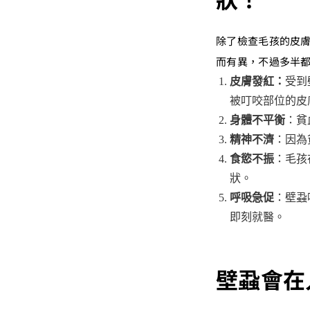
除了檢查毛孩的皮
而有異，不過多半
皮膚發紅：
受到
被叮咬部位的皮
身體不平衡
：貧
精神不濟
：因為
食慾不振
：毛孩
狀。
呼吸急促
：壁蝨
即刻就醫。
壁蝨會在