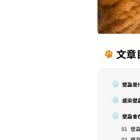
文章
壁蝨是
感染壁
壁蝨會
壁
壁