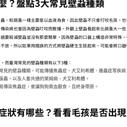
麼？盤點3大常見壁蝨種類
生蟲，和跳蚤一樣主要是以血液為食，因此壁蝨不只會叮咬毛孩，也
的傳染病也會因為壁蝨叮咬而散播。外觀上壁蝨看起來比跳蚤大一些
不過要殺滅壁蝨並沒有那麼簡單，因為壁蝨的口器上構造非常特殊，
膚不放，所以如果用錯誤的方式將壁蝨硬生生拔起來，可能會將口器
，而臺灣常見的壁蝨種類有以下3種：
常見的壁蝨種類，可能傳播焦蟲症、犬艾利希體、邊蟲症等疾病
簇蟲，以及人畜共通的萊姆病、犬艾利希體。
易傳染焦蟲症，會讓狗狗貧血厭食，且終身帶原。
症狀有哪些？看看毛孩是否出現