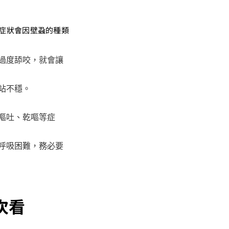
症狀會因壁蝨的種類
過度舔咬，就會讓
站不穩。
嘔吐、乾嘔等症
呼吸困難，務必要
次看