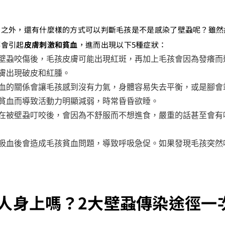
膚之外，還有什麼樣的方式可以判斷毛孩是不是感染了壁蝨呢？雖然
都會引起
皮膚刺激和貧血
，進而出現以下5種症狀：
壁蝨咬傷後，毛孩皮膚可能出現紅斑，再加上毛孩會因為發癢而
膚出現破皮和紅腫。
血的關係會讓毛孩感到沒有力氣，身體容易失去平衡，或是腳會
貧血而導致活動力明顯減弱，時常昏昏欲睡。
在被壁蝨叮咬後，會因為不舒服而不想進食，嚴重的話甚至會有
吸血後會造成毛孩貧血問題，導致呼吸急促。如果發現毛孩突然
人身上嗎？2大壁蝨傳染途徑一