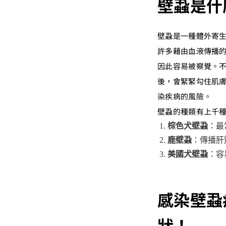
壁蝨是什
壁蝨是一種體外寄
許多藉由血液傳播
因此容易被察覺。
後，會緊緊勾住肌
染疾病的風險。
壁蝨的種類有上千種
棕色犬壁蝨
：最
鹿壁蝨
：傳播肝
美國犬壁蝨
：容
感染壁蝨
狀！