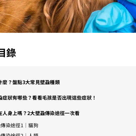
目錄
什麼？盤點3大常見壁蝨種類
蝨症狀有哪些？看看毛孩是否出現這些症狀！
在人身上嗎？2大壁蝨傳染途徑一次看
蝨傳染途徑1｜貓狗
蝨傳染途徑2｜人類