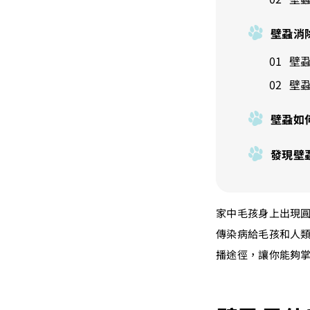
壁蝨消
壁蝨
壁蝨
壁蝨如
發現壁
家中毛孩身上出現
傳染病給毛孩和人類
播途徑，讓你能夠