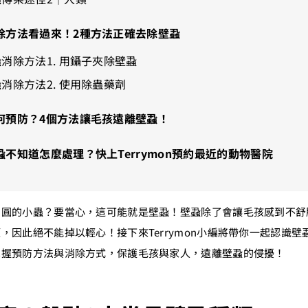
除方法看過來！2種方法正確去除壁蝨
消除方法1. 用鑷子夾除壁蝨
消除方法2. 使用除蟲藥劑
何預防？4個方法讓毛孩遠離壁蝨！
蝨不知道怎麼處理？快上Terrymon預約最近的動物醫院
圓圓的小蟲？要當心，這可能就是壁蝨！壁蝨除了會讓毛孩感到不舒
，因此絕不能掉以輕心！接下來Terrymon小編將帶你一起認識
掌握預防方法與消除方式，保護毛孩與家人，遠離壁蝨的侵擾！