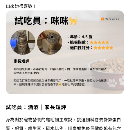
出來她很喜歡！
試吃員：酒酒｜家長短評
身為對於寵物營養的龜毛飼主來說，挑選飼料會去計算蛋白
質、鈣質、維生素、碳水比例，喵皇奴免疫保健乾乾有包含