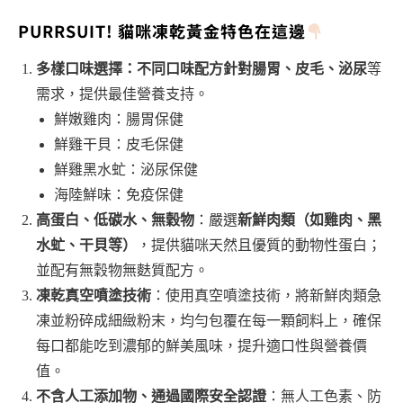
PURRSUIT! 貓咪凍乾黃金特色在這邊
多樣口味選擇：不同口味配方針對腸胃、皮毛、泌尿
等
需求，提供最佳營養支持。
鮮嫩雞肉：腸胃保健
鮮雞干貝：皮毛保健
鮮雞黑水虻：泌尿保健
海陸鮮味：免疫保健
高蛋白、低碳水、無穀物
：嚴選
新鮮肉類（如雞肉、黑
水虻、干貝等）
，提供貓咪天然且優質的動物性蛋白；
並配有無穀物無麩質配方。
凍乾真空噴塗技術
：使用真空噴塗技術，將新鮮肉類急
凍並粉碎成細緻粉末，均勻包覆在每一顆飼料上，確保
每口都能吃到濃郁的鮮美風味，提升適口性與營養價
值。
不含人工添加物、通過國際安全認證
：無人工色素、防