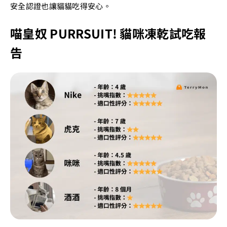
安全認證也讓貓貓吃得安心。
喵皇奴 PURRSUIT! 貓咪凍乾試吃報
告