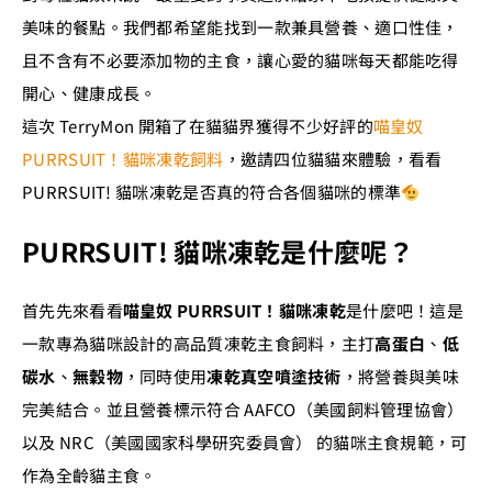
美味的餐點。我們都希望能找到一款兼具營養、適口性佳，
且不含有不必要添加物的主食，讓心愛的貓咪每天都能吃得
開心、健康成長。
這次 TerryMon 開箱了在貓貓界獲得不少好評的
喵皇奴
PURRSUIT！貓咪凍乾飼料
，邀請四位貓貓來體驗，看看
PURRSUIT! 貓咪凍乾是否真的符合各個貓咪的標準
PURRSUIT! 貓咪凍乾是什麼呢？
首先先來看看
喵皇奴 PURRSUIT！貓咪凍乾
是什麼吧！這是
一款專為貓咪設計的高品質凍乾主食飼料，主打
高蛋白
、
低
碳水
、
無穀物
，同時使用
凍乾真空噴塗技術
，將營養與美味
完美結合。並且營養標示符合 AAFCO（美國飼料管理協會）
以及 NRC（美國國家科學研究委員會） 的貓咪主食規範，可
作為全齡貓主食。