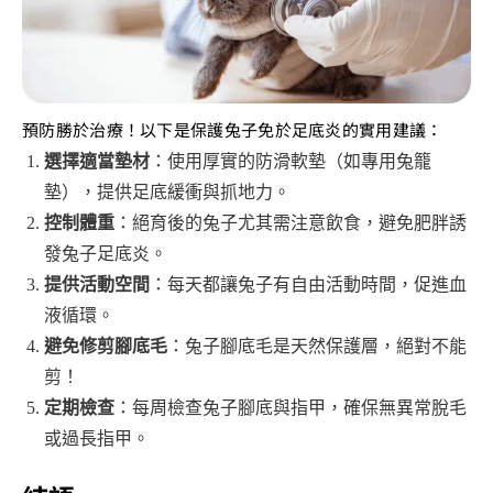
預防勝於治療！以下是保護兔子免於足底炎的實用建議：
選擇適當墊材
：使用厚實的防滑軟墊（如專用兔籠
墊），提供足底緩衝與抓地力。
控制體重
：絕育後的兔子尤其需注意飲食，避免肥胖誘
發兔子足底炎。
提供活動空間
：每天都讓兔子有自由活動時間，促進血
液循環。
避免修剪腳底毛
：兔子腳底毛是天然保護層，絕對不能
剪！
定期檢查
：每周檢查兔子腳底與指甲，確保無異常脫毛
或過長指甲。