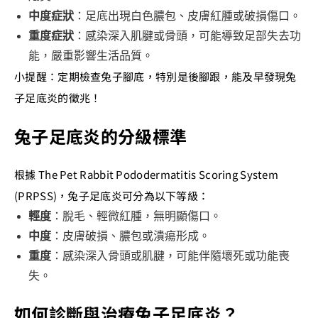
中度症狀
：足底出現白色膿包、皮膚紅腫或破損傷口。
重度症狀
：感染深入肌腱或骨頭，可能導致足部失去功
能，嚴重影響生活品質。
小提醒：定期檢查兔子腳底，特別是後腳跟，能及早發現兔
子足底炎的徵兆！
兔子足底炎的分級標準
根據 The Pet Rabbit Pododermatitis Scoring System
(PRPSS)，兔子足底炎可分為以下等級：
輕度
：脫毛、輕微紅腫，無明顯傷口。
中度
：皮膚破損、膿包或潰瘍形成。
重度
：感染深入骨頭或肌腱，可能伴隨壞死或功能喪
失。
如何診斷與治療兔子足底炎？