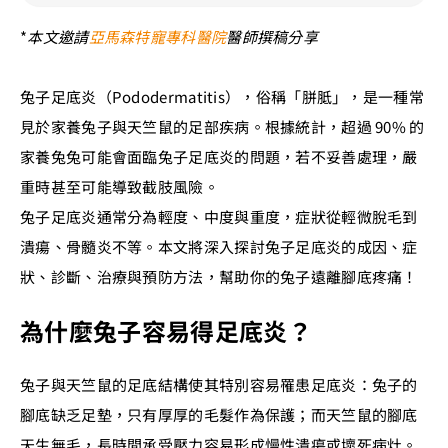
*
本文邀請
亞馬森特寵專科醫院
醫師撰稿分享
兔子足底炎（Pododermatitis），俗稱「胼胝」，是一種常
見於家養兔子與天竺鼠的足部疾病。根據統計，超過 90% 的
家養兔兔可能會面臨兔子足底炎的問題，若不妥善處理，嚴
重時甚至可能導致截肢風險。
兔子足底炎通常分為輕度、中度與重度，症狀從輕微脫毛到
潰瘍、骨髓炎不等。本文將深入探討兔子足底炎的成因、症
狀、診斷、治療與預防方法，幫助你的兔子遠離腳底疼痛！
為什麼兔子容易得足底炎？
兔子與天竺鼠的足底結構使其特別容易罹患足底炎：兔子的
腳底缺乏足墊，只有厚厚的毛髮作為保護；而天竺鼠的腳底
天生無毛，長時間承受壓力容易形成慢性潰瘍或壞死病灶。